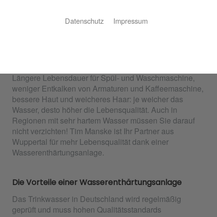
Datenschutz
Impressum
Ihre Wasserenthärtungsanlage
Mehr Lebensqualität im Handumdrehen
Längere Lebensdauer für Spül- und Waschmaschine,
weniger Entkalken von Armaturen und Kaffeemaschine,
bessere Haut und weicheres Haar: je weicher das
Wasser, desto höher die Lebensqualität. Auch in
Regionen mit sehr hartem Wasser müssen Sie darauf
nicht verzichten! Tim Manske ist Ihr Partner aus
Wuppertal für mehr Lebensqualität dank einer
Wasserenthärtungsanlage.
Die Vorteile einer Wasserenthärtungsanlage
Das Trinkwasser in Deutschland wird regelmäßig
geprüft und muss hohen Qualitätsstandards